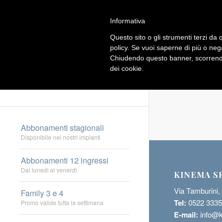
Informativa
Questo sito o gli strumenti terzi da q
policy. Se vuoi saperne di più o neg
Chiudendo questo banner, scorrendo
dei cookie.
Abbonamenti stagionali
Disponibile nei nostri impianti
Abbonamenti 12 ingressi
Dal lunedì al venerdì
KINEMA S
Via Tamburini,
Family 3 e 4
Tel:
0522 333
Promo valide tutta la settimana
E-mail:
info@k