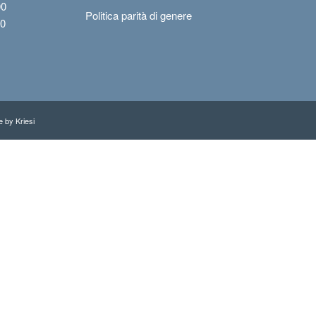
00
Politica parità di genere
00
 by Kriesi