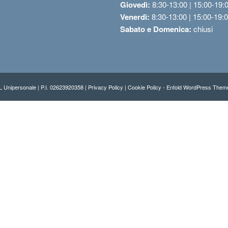
Giovedì:
8:30-13:00 | 15:00-19:
Venerdì:
8:30-13:00 | 15:00-19:
Sabato e Domenica:
chiusi
Unipersonale | P.I. 02623920358 |
Privacy Policy
|
Cookie Policy -
Enfold WordPress Theme