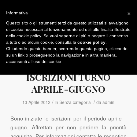
×
Informativa
Questo sito o gli strumenti terzi da questo utilizzati si avvalgono
di cookie necessari al funzionamento ed utili alle finalità illustrate
nella cookie policy. Se vuoi saperne di più o negare il consenso
a tutti o ad alcuni cookie, consulta la
cookie policy
.
Chiudendo questo banner, scorrendo questa pagina, cliccando
su un link o proseguendo la navigazione in altra maniera,
acconsenti all’uso dei cookie.
ISCRIZIONI TURNO
APRILE-GIUGNO
/
/
13 Aprile 2012
in
Senza categoria
da
admin
Sono iniziate le iscrizioni per il periodo aprile –
giugno. Affrettati per non perdere la priorità
acquisita. Per informazioni contatta le reception